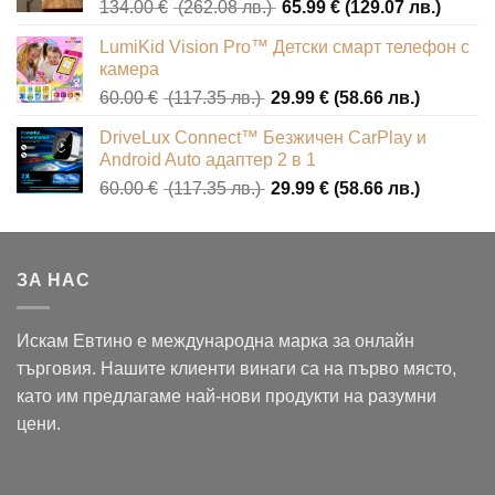
Original
Текущ
134.00
€
(262.08 лв.)
65.99
€
(129.07 лв.)
(172.11
(86.04
price
цена
лв.).
лв.).
LumiKid Vision Pro™ Детски смарт телефон с
was:
е:
камера
134.00 €
65.99 
Original
Текущат
60.00
€
(117.35 лв.)
29.99
€
(58.66 лв.)
(262.08
(129.0
price
цена
лв.).
лв.).
DriveLux Connect™ Безжичен CarPlay и
was:
е:
Android Auto адаптер 2 в 1
60.00 €
29.99 €
Original
Текущат
60.00
€
(117.35 лв.)
29.99
€
(58.66 лв.)
(117.35
(58.66
price
цена
лв.).
лв.).
was:
е:
60.00 €
29.99 €
ЗА НАС
(117.35
(58.66
лв.).
лв.).
Искам Евтино е международна марка за онлайн
търговия. Нашите клиенти винаги са на първо място,
като им предлагаме най-нови продукти на разумни
цени.