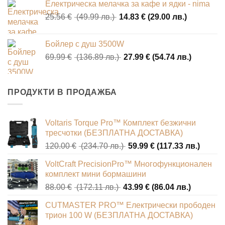
Електрическа мелачка за кафе и ядки - nima
was:
е:
Original
Текущата
25.56
€
(49.99 лв.)
50.62 €
14.83
€
(29.00 лв.)
33.69 €
price
цена
(99.00
(65.89
was:
е:
лв.).
лв.).
Бойлер с душ 3500W
25.56 €
14.83 €
Original
Текущат
69.99
€
(136.89 лв.)
27.99
€
(54.74 лв.)
(49.99
(29.00
price
цена
лв.).
лв.).
was:
е:
69.99 €
27.99 €
ПРОДУКТИ В ПРОДАЖБА
(136.89
(54.74
лв.).
лв.).
Voltaris Torque Pro™ Комплект безжични
тресчотки (БЕЗПЛАТНА ДОСТАВКА)
Original
Текущ
120.00
€
(234.70 лв.)
59.99
€
(117.33 лв.)
price
цена
VoltCraft PrecisionPro™ Многофункционален
was:
е:
комплект мини бормашини
120.00 €
59.99 
Original
Текущат
88.00
€
(172.11 лв.)
43.99
€
(86.04 лв.)
(234.70
(117.3
price
цена
лв.).
лв.).
CUTMASTER PRO™ Електрически прободен
was:
е:
трион 100 W (БЕЗПЛАТНА ДОСТАВКА)
88.00 €
43.99 €