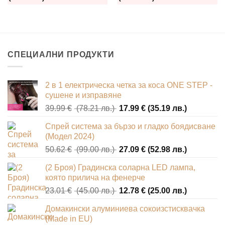
СПЕЦИАЛНИ ПРОДУКТИ
2 в 1 електрическа четка за коса ONE STEP -
сушене и изправяне
Original
Текущата
39.99
€
(78.21 лв.)
17.99
€
(35.19 лв.)
price
цена
Спрей система за бързо и гладко боядисване
was:
е:
(Модел 2024)
39.99 €
17.99 €
Original
Текущата
50.62
€
(99.00 лв.)
27.09
€
(52.98 лв.)
(78.21
(35.19
price
цена
лв.).
лв.).
(2 Броя) Градинска соларна LED лампа,
was:
е:
която прилича на фенерче
50.62 €
27.09 €
Original
Текущата
23.01
€
(45.00 лв.)
12.78
€
(25.00 лв.)
(99.00
(52.98
price
цена
лв.).
лв.).
Домакински алуминиева сокоизстисквачка
was:
е:
(Made in EU)
23.01 €
12.78 €