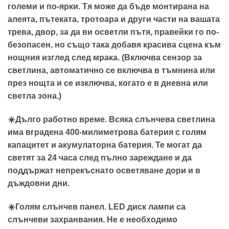
големи и по-ярки. Тя може да бъде монтирана на
алеята, пътеката, тротоара и други части на вашата
трева, двор, за да ви осветли пътя, правейки го по-
безопасен, но също така добавя красива сцена към
нощния изглед след мрака. (Включва сензор за
светлина, автоматично се включва в тъмнина или
през нощта и се изключва, когато е в дневна или
светла зона.)
☀️Дълго работно време. Всяка слънчева светлина
има вградена 400-милиметрова батерия с голям
капацитет и акумулаторна батерия. Те могат да
светят за 24 часа след пълно зареждане и да
поддържат непрекъснато осветяване дори и в
дъждовни дни.
☀️Голям слънчев панел. LED диск лампи са
слънчеви захранвания. Не е необходимо