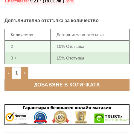
€
Спестявате:
9.21
(18.01 лв.)
35%
16.87 €
(51.01
(32.99
лв.).
лв.).
Допълнителна отстъпка за количество
Количество
Допълнителна отстъпка
2
10% Отстъпка
3 +
15% Отстъпка
количество за Соларни лампи с 8 диоди (4 части) (1 година 
ДОБАВЯНЕ В КОЛИЧКАТА