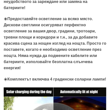
неудобството за зареждане или замяна на
батериите!
☀️Предоставяйте осветление за всяко място.
Дискови светлини осигуряват перфектно
осветление за вашия двор, градини, тротоари,
тревни площи и коридори и т.н., за да добавите
красива сцена за нощен изглед на нощта. Просто го
поставете, когато е необходимо осветление през
нощта. Няма нужда да подмените кабелите или
батериите, използвайте безплатна слънчева
енергия!
☀️Комплектът включва 4 градински соларни лампи!