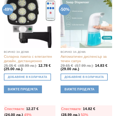
-49%
-50%
ВСИЧКО ЗА ДОМА
ВСИЧКО ЗА ДОМА
Соларна лампа с елегантен
Автоматичен диспенсър за
дизайн, дистанционно
течен сапун
Original
Original
25.05
€
(48.99 лв.)
12.78
€
29.65
€
(57.99 лв.)
14.83
€
Текущата
price
Текущата
price
(25.00 лв.)
(29.00 лв.)
цена
was:
цена
was:
е:
25.05 €
е:
29.65 €
ДОБАВЯНЕ В КОЛИЧКАТА
ДОБАВЯНЕ В КОЛИЧКАТА
12.78 €
(48.99
14.83 €
(57.99
(25.00
лв.).
(29.00
лв.).
лв.).
лв.).
ВИЖТЕ ПРОДУКТА
ВИЖТЕ ПРОДУКТА
Спестявате:
12.27
€
Спестявате:
14.82
€
(24.00 лв.)
49%
(28.99 лв.)
50%