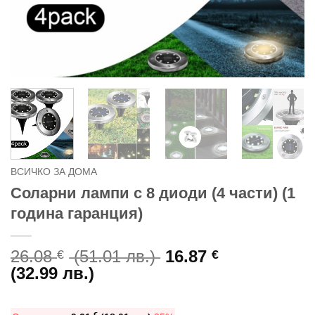
ВСИЧКО ЗА ДОМА
Соларни лампи с 8 диоди (4 части) (1
година гаранция)
Original
26.08
(51.01 лв.)
16.87
€
€
Текущата
price
(32.99 лв.)
цена
was:
е:
26.08 €