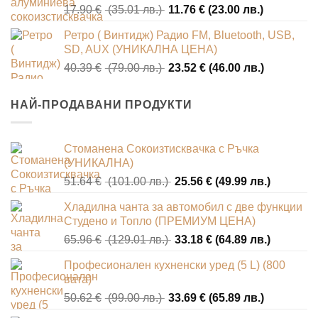
Original
Текущата
17.90
€
(35.01 лв.)
11.76
€
(23.00 лв.)
(45.00
(25.00
price
цена
лв.).
лв.).
Ретро ( Винтидж) Радио FM, Bluetooth, USB,
was:
е:
SD, AUX (УНИКАЛНА ЦЕНА)
17.90 €
11.76 €
Original
Текущата
40.39
€
(79.00 лв.)
23.52
€
(46.00 лв.)
(35.01
(23.00
price
цена
лв.).
лв.).
was:
е:
НАЙ-ПРОДАВАНИ ПРОДУКТИ
40.39 €
23.52 €
(79.00
(46.00
лв.).
лв.).
Стоманена Сокоизтисквачка с Ръчка
(УНИКАЛНА)
Original
Текущат
51.64
€
(101.00 лв.)
25.56
€
(49.99 лв.)
price
цена
Хладилна чанта за автомобил с две функции
was:
е:
Студено и Топло (ПРЕМИУМ ЦЕНА)
51.64 €
25.56 €
Original
Текущат
65.96
€
(129.01 лв.)
33.18
€
(64.89 лв.)
(101.00
(49.99
price
цена
лв.).
лв.).
Професионален кухненски уред (5 L) (800
was:
е:
вата)
65.96 €
33.18 €
Original
Текущата
50.62
€
(99.00 лв.)
33.69
€
(65.89 лв.)
(129.01
(64.89
price
цена
лв.).
лв.).