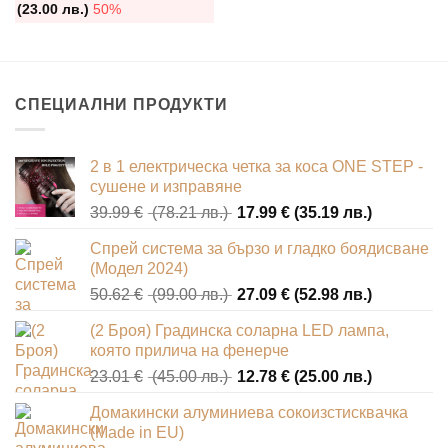
(23.00 лв.)
50%
be
chosen
on
the
СПЕЦИАЛНИ ПРОДУКТИ
product
page
2 в 1 електрическа четка за коса ONE STEP -
сушене и изправяне
Original
Текущата
39.99
€
(78.21 лв.)
17.99
€
(35.19 лв.)
price
цена
Спрей система за бързо и гладко боядисване
was:
е:
(Модел 2024)
39.99 €
17.99 €
Original
Текущата
50.62
€
(99.00 лв.)
27.09
€
(52.98 лв.)
(78.21
(35.19
price
цена
лв.).
лв.).
(2 Броя) Градинска соларна LED лампа,
was:
е:
която прилича на фенерче
50.62 €
27.09 €
Original
Текущата
23.01
€
(45.00 лв.)
12.78
€
(25.00 лв.)
(99.00
(52.98
price
цена
лв.).
лв.).
Домакински алуминиева сокоизстисквачка
was:
е:
(Made in EU)
23.01 €
12.78 €