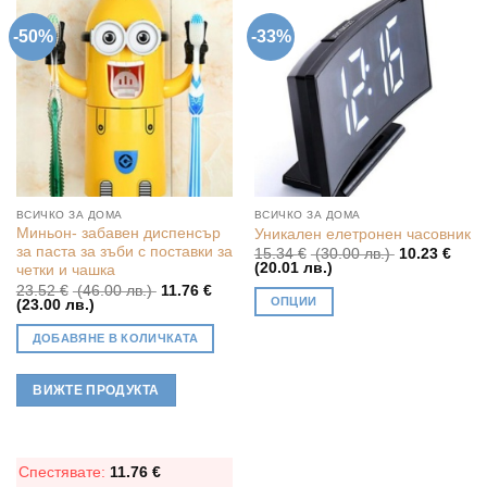
-50%
-33%
ВСИЧКО ЗА ДОМА
ВСИЧКО ЗА ДОМА
Миньон- забавен диспенсър
Уникален елетронен часовник
за паста за зъби с поставки за
Original
15.34
€
(30.00 лв.)
10.23
€
Текущата
price
(20.01 лв.)
четки и чашка
цена
was:
Original
23.52
€
(46.00 лв.)
11.76
€
е:
15.34 €
ОПЦИИ
Текущата
price
(23.00 лв.)
10.23 €
(30.00
цена
was:
(20.01
лв.).
This
е:
23.52 €
лв.).
ДОБАВЯНЕ В КОЛИЧКАТА
11.76 €
(46.00
product
(23.00
лв.).
has
лв.).
ВИЖТЕ ПРОДУКТА
multiple
variants.
The
options
Спестявате:
11.76
€
may