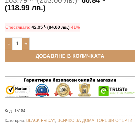
103.79
(203.00 лв.)
60.84
Текущата
price
(118.99 лв.)
цена
was:
е:
103.79 €
€
Спестявате:
42.95
(84.00 лв.)
41%
60.84 €
(203.00
(118.99
лв.).
количество за Уникален уред за готвене с горещ въздух (6
лв.).
ДОБАВЯНЕ В КОЛИЧКАТА
Код:
15184
Категории:
BLACK FRIDAY
,
ВСИЧКО ЗА ДОМА
,
ГОРЕЩИ ОФЕРТИ