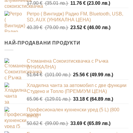
Original
Текущата
17.90
€
(35.01 лв.)
11.76
€
(23.00 лв.)
(45.00
(25.00
price
цена
лв.).
лв.).
Ретро ( Винтидж) Радио FM, Bluetooth, USB,
was:
е:
SD, AUX (УНИКАЛНА ЦЕНА)
17.90 €
11.76 €
Original
Текущата
40.39
€
(79.00 лв.)
23.52
€
(46.00 лв.)
(35.01
(23.00
price
цена
лв.).
лв.).
was:
е:
НАЙ-ПРОДАВАНИ ПРОДУКТИ
40.39 €
23.52 €
(79.00
(46.00
лв.).
лв.).
Стоманена Сокоизтисквачка с Ръчка
(УНИКАЛНА)
Original
Текущат
51.64
€
(101.00 лв.)
25.56
€
(49.99 лв.)
price
цена
Хладилна чанта за автомобил с две функции
was:
е:
Студено и Топло (ПРЕМИУМ ЦЕНА)
51.64 €
25.56 €
Original
Текущат
65.96
€
(129.01 лв.)
33.18
€
(64.89 лв.)
(101.00
(49.99
price
цена
лв.).
лв.).
Професионален кухненски уред (5 L) (800
was:
е:
вата)
65.96 €
33.18 €
Original
Текущата
50.62
€
(99.00 лв.)
33.69
€
(65.89 лв.)
(129.01
(64.89
price
цена
лв.).
лв.).