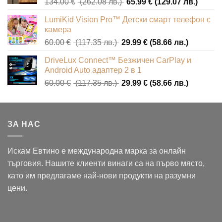
Original
Текущ
134.00
€
(262.08 лв.)
65.99
€
(129.07 лв.)
(172.11
(86.04
price
цена
лв.).
лв.).
LumiKid Vision Pro™ Детски смарт телефон с
was:
е:
камера
134.00 €
65.99 
Original
Текущат
60.00
€
(117.35 лв.)
29.99
€
(58.66 лв.)
(262.08
(129.0
price
цена
лв.).
лв.).
DriveLux Connect™ Безжичен CarPlay и
was:
е:
Android Auto адаптер 2 в 1
60.00 €
29.99 €
Original
Текущат
60.00
€
(117.35 лв.)
29.99
€
(58.66 лв.)
(117.35
(58.66
price
цена
лв.).
лв.).
was:
е:
60.00 €
29.99 €
ЗА НАС
(117.35
(58.66
лв.).
лв.).
Искам Евтино е международна марка за онлайн
търговия. Нашите клиенти винаги са на първо място,
като им предлагаме най-нови продукти на разумни
цени.