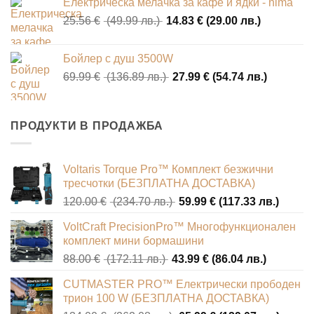
Електрическа мелачка за кафе и ядки - nima
was:
е:
Original
Текущата
25.56
€
(49.99 лв.)
50.62 €
14.83
€
(29.00 лв.)
33.69 €
price
цена
(99.00
(65.89
was:
е:
лв.).
лв.).
Бойлер с душ 3500W
25.56 €
14.83 €
Original
Текущат
69.99
€
(136.89 лв.)
27.99
€
(54.74 лв.)
(49.99
(29.00
price
цена
лв.).
лв.).
was:
е:
69.99 €
27.99 €
ПРОДУКТИ В ПРОДАЖБА
(136.89
(54.74
лв.).
лв.).
Voltaris Torque Pro™ Комплект безжични
тресчотки (БЕЗПЛАТНА ДОСТАВКА)
Original
Текущ
120.00
€
(234.70 лв.)
59.99
€
(117.33 лв.)
price
цена
VoltCraft PrecisionPro™ Многофункционален
was:
е:
комплект мини бормашини
120.00 €
59.99 
Original
Текущат
88.00
€
(172.11 лв.)
43.99
€
(86.04 лв.)
(234.70
(117.3
price
цена
лв.).
лв.).
CUTMASTER PRO™ Електрически прободен
was:
е:
трион 100 W (БЕЗПЛАТНА ДОСТАВКА)
88.00 €
43.99 €