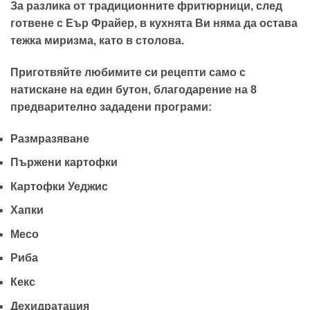
За разлика от традиционните фритюрници, след
готвене с Еър Фрайер, в кухнята Ви няма да остава
тежка миризма, като в столова.
Приготвяйте любимите си рецепти само с
натискане на един бутон, благодарение на 8
предварително зададени програми:
Размразяване
Пържени картофки
Картофки Уеджис
Хапки
Месо
Риба
Кекс
Дехидратация