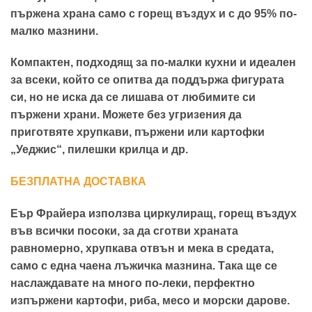
пържена храна само с горещ въздух и с до 95% по-
малко мазнини.
Компактен, подходящ за по-малки кухни и идеален
за всеки, който се опитва да поддържа фигурата
си, но не иска да се лишава от любимите си
пържени храни. Можете без угризения да
приготвяте хрупкави, пържени или картофки
„Уеджис“, пилешки крилца и др.
БЕЗПЛАТНА ДОСТАВКА
Еър Фрайера използва циркулиращ, горещ въздух
във всички посоки, за да сготви храната
равномерно, хрупкава отвън и мека в средата,
само с една чаена лъжичка мазнина. Така ще се
наслаждавате на много по-леки, перфектно
изпържени картофи, риба, месо и морски дарове.