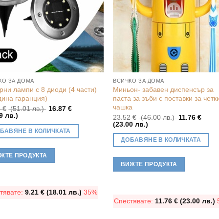
КО ЗА ДОМА
ВСИЧКО ЗА ДОМА
рни лампи с 8 диоди (4 части)
Миньон- забавен диспенсър за
дина гаранция)
паста за зъби с поставки за четк
чашка
Original
8
€
(51.01 лв.)
16.87
€
Текущата
price
9 лв.)
Original
23.52
€
(46.00 лв.)
11.76
€
цена
was:
Текущата
price
(23.00 лв.)
е:
26.08 €
цена
was:
БАВЯНЕ В КОЛИЧКАТА
16.87 €
(51.01
е:
23.52 €
ДОБАВЯНЕ В КОЛИЧКАТА
(32.99
лв.).
11.76 €
(46.00
лв.).
(23.00
лв.).
ЖТЕ ПРОДУКТА
лв.).
ВИЖТЕ ПРОДУКТА
тявате:
9.21
€
(18.01 лв.)
35%
Спестявате:
11.76
€
(23.00 лв.)