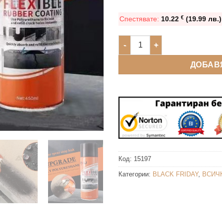
€
Спестявате:
10.22
(19.99 лв.
количество за (2 БРОЯ ЗА ТАЗ
ДОБАВ
Код:
15197
Категории:
BLACK FRIDAY
,
ВСИЧ