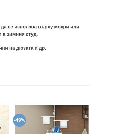
 да се използва върху мокри или
 в зимния студ.
ни на дюзата и др.
-49%
-41%