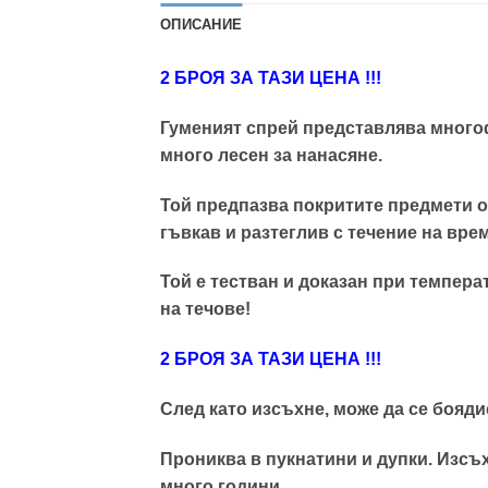
ОПИСАНИЕ
2 БРОЯ ЗА ТАЗИ ЦЕНА !!!
Гуменият спрей представлява много
много лесен за нанасяне.
Той предпазва покритите предмети от
гъвкав и разтеглив с течение на вре
Той е тестван и доказан при температу
на течове!
2 БРОЯ ЗА ТАЗИ ЦЕНА !!!
След като изсъхне, може да се бояди
Прониква в пукнатини и дупки. Изсъ
много години.