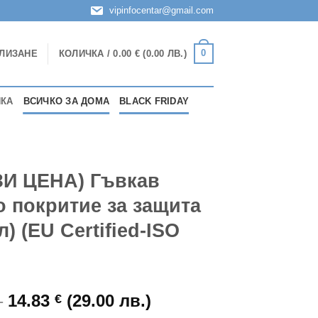
vipinfocentar@gmail.com
0
ЛИЗАНЕ
КОЛИЧКА /
0.00
€
(0.00 ЛВ.)
ИКА
ВСИЧКО ЗА ДОМА
BLACK FRIDAY
ЗИ ЦЕНА) Гъвкав
о покритие за защита
) (EU Certified-ISO
Original
Текущата
)
14.83
(29.00 лв.)
€
price
цена