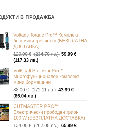
ОДУКТИ В ПРОДАЖБА
Voltaris Torque Pro™ Комплект
безжични тресчотки (БЕЗПЛАТНА
ДОСТАВКА)
Original
120.00
€
(234.70 лв.)
59.99
€
Текущата
price
(117.33 лв.)
цена
was:
VoltCraft PrecisionPro™
е:
120.00 €
Многофункционален комплект
59.99 €
(234.70
мини бормашини
(117.33
лв.).
Original
88.00
€
(172.11 лв.)
43.99
€
лв.).
Текущата
price
(86.04 лв.)
цена
was:
CUTMASTER PRO™
е:
88.00 €
Електрически прободен трион
43.99 €
(172.11
100 W (БЕЗПЛАТНА ДОСТАВКА)
(86.04
лв.).
Original
134.00
€
(262.08 лв.)
65.99
€
лв.).