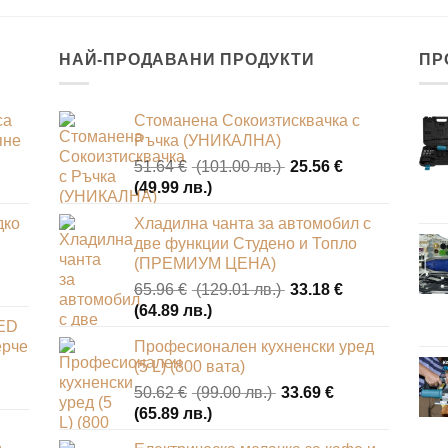
НАЙ-ПРОДАВАНИ ПРОДУКТИ
ПР
са
Стоманена Сокоизтисквачка с
яне
Ръчка (УНИКАЛНА)
Original
51.64
€
(101.00 лв.)
25.56
€
Текущата
price
(49.99 лв.)
цена
was:
дко
Хладилна чанта за автомобил с
е:
51.64 €
две функции Студено и Топло
25.56 €
(101.00
(ПРЕМИУМ ЦЕНА)
(49.99
лв.).
Original
65.96
€
(129.01 лв.)
33.18
€
лв.).
Текущата
price
(64.89 лв.)
LED
цена
was:
ерче
Професионален кухненски уред
е:
65.96 €
(5 L) (800 вата)
33.18 €
(129.01
Original
50.62
€
(99.00 лв.)
33.69
€
(64.89
лв.).
Текущата
price
(65.89 лв.)
лв.).
цена
was: