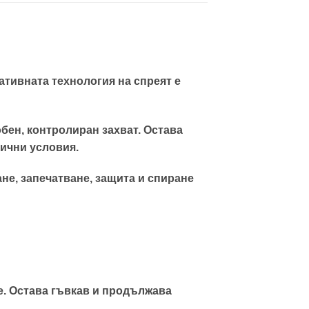
тивната технология на спреят е
обен, контролиран захват. Остава
гични условия.
не, запечатване, защита и спиране
е. Остава гъвкав и продължава