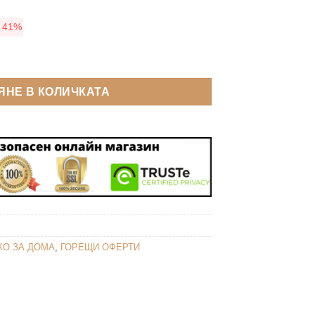
was:
е:
)
41%
25.05 €
14.83 €
(48.99
(29.00
И ЦЕНА) Гъвкав спрей за гумено покритие за защита и ремонт (
лв.).
лв.).
ЯНЕ В КОЛИЧКАТА
КО ЗА ДОМА
,
ГОРЕЩИ ОФЕРТИ