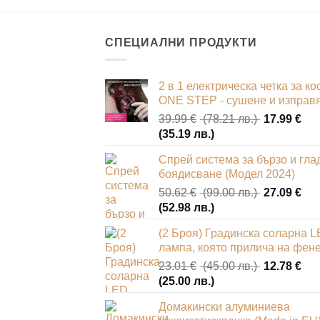
be
chosen
on
СПЕЦИАЛНИ ПРОДУКТИ
the
product
2 в 1 електрическа четка за ко
page
ONE STEP - сушене и изправ
Original
39.99
€
(78.21 лв.)
17.99
€
Текущата
price
(35.19 лв.)
цена
was:
Спрей система за бързо и гла
е:
39.99 €
боядисване (Модел 2024)
17.99 €
(78.21
Original
50.62
€
(99.00 лв.)
27.09
€
(35.19
лв.).
Текущата
price
(52.98 лв.)
лв.).
цена
was:
(2 Броя) Градинска соларна 
е:
50.62 €
лампа, която прилича на фен
27.09 €
(99.00
Original
23.01
€
(45.00 лв.)
12.78
€
(52.98
лв.).
Текущата
price
(25.00 лв.)
лв.).
цена
was:
Домакински алуминиева
е:
23.01 €