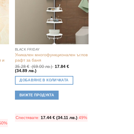
BLACK FRIDAY
BLACK FRIDAY
Уникален многофункционален ъглов
Уникален уред за г
и и
рафт за баня
въздух (6 литра, 24
(БЕЗПЛАТНА ДОСТ
Original
35.28
€
(69.00 лв.)
17.84
€
Текущата
price
(34.89 лв.)
103.79
€
(203.00 лв
цена
was:
Текуща
(118.99 лв.)
е:
35.28 €
цена
ДОБАВЯНЕ В КОЛИЧКАТА
17.84 €
(69.00
е:
ДОБАВЯНЕ В КОЛ
(34.89
лв.).
60.84 €
лв.).
(118.99
ВИЖТЕ ПРОДУКТА
лв.).
ВИЖТЕ ПРОДУКТА
Спестявате:
17.44
€
(34.11 лв.)
49%
50%
Спестявате:
42.95