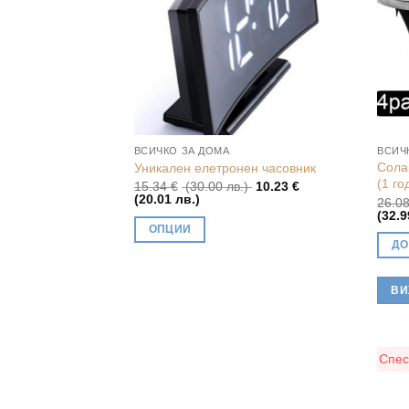
ВСИЧКО ЗА ДОМА
ВСИЧ
Сола
Уникален елетронен часовник
(1 го
Original
15.34
€
(30.00 лв.)
10.23
€
Текущата
price
(20.01 лв.)
26.0
цена
was:
(32.9
е:
15.34 €
ОПЦИИ
10.23 €
(30.00
ДО
(20.01
лв.).
This
лв.).
product
ВИ
has
multiple
variants.
The
Спес
options
may