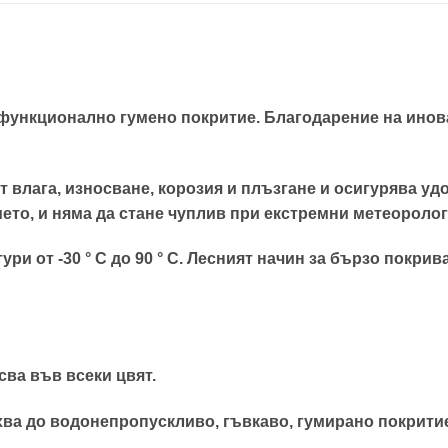
функционално гумено покритие. Благодарение на инова
 влага, износване, корозия и плъзгане и осигурява уд
мето, и няма да стане чуплив при екстремни метеороло
ри от -30 ° C до 90 ° C.
Лесният начин за бързо покрива
сва във всеки цвят.
хва до водонепропускливо, гъвкаво, гумирано покрити