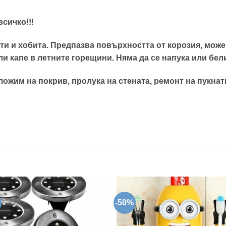
сичко!!!
ти и хобита.
Предпазва повърхността от корозия, може
и капе в летните горещини. Няма да се напука или бели
жим на покрив, пролука на стената, ремонт на пукнати
-50%