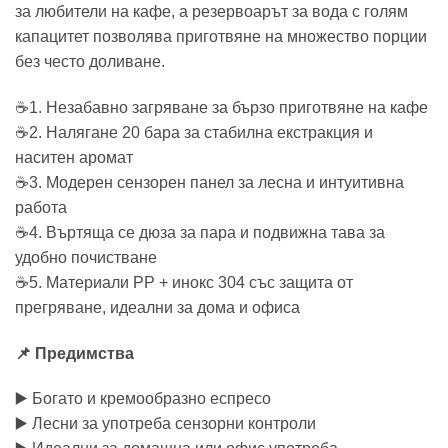
за любители на кафе, а резервоарът за вода с голям
капацитет позволява приготвяне на множество порции
без често доливане.
☕1. Незабавно загряване за бързо приготвяне на кафе
☕2. Налягане 20 бара за стабилна екстракция и
наситен аромат
☕3. Модерен сензорен панел за лесна и интуитивна
работа
☕4. Въртяща се дюза за пара и подвижна тава за
удобно почистване
☕5. Материали PP + инокс 304 със защита от
прегряване, идеални за дома и офиса
📌 Предимства
▶️ Богато и кремообразно еспресо
▶️ Лесни за употреба сензорни контроли