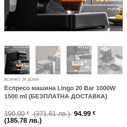
ВСИЧКО ЗА ДОМА
Еспресо машина Lingo 20 Bar 1000W
1500 ml (БЕЗПЛАТНА ДОСТАВКА)
Original
190.00
(371.61 лв.)
94.99
€
€
Текущата
price
(185.78 лв.)
цена
was: