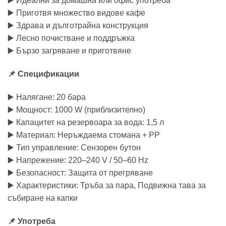
▶️ Идеални за домашна или офис употреба
▶️ Приготвя множество видове кафе
▶️ Здрава и дълготрайна конструкция
▶️ Лесно почистване и поддръжка
▶️ Бързо загряване и приготвяне
📌 Спецификации
▶️ Налягане: 20 бара
▶️ Мощност: 1000 W (приблизително)
▶️ Капацитет на резервоара за вода: 1,5 л
▶️ Материал: Неръждаема стомана + PP
▶️ Тип управление: Сензорен бутон
▶️ Напрежение: 220–240 V / 50–60 Hz
▶️ Безопасност: Защита от прегряване
▶️ Характеристики: Тръба за пара, Подвижна тава за
събиране на капки
📌 Употреба