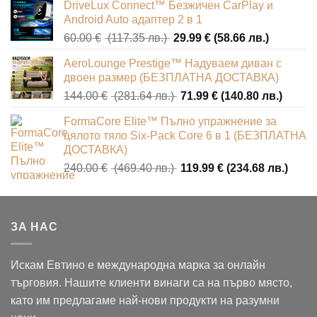
DriveLux Connect™ Безжичен CarPlay и
was:
е:
Android Auto адаптер 2 в 1
60.00 €
29.99 €
Original
Текущат
60.00
€
(117.35 лв.)
29.99
€
(58.66 лв.)
(117.35
(58.66
price
цена
лв.).
лв.).
AeroLounge Prestige™ Надуваем диван с
was:
е:
двоен размер (БЕЗПЛАТНА ДОСТАВКА)
60.00 €
29.99 €
Original
Текущ
144.00
€
(281.64 лв.)
71.99
€
(140.80 лв.)
(117.35
(58.66
price
цена
лв.).
лв.).
FormaCore Elite™ Пълно упражнение за
was:
е:
цялото тяло Six-Pack Core 6 в 1 (БЕЗПЛАТНА
144.00 €
71.99 
ДОСТАВКА)
(281.64
(140.8
Original
Теку
240.00
€
(469.40 лв.)
119.99
€
(234.68 лв.)
лв.).
лв.).
price
цена
was:
е:
240.00 €
119.9
ЗА НАС
(469.40
(234.
лв.).
лв.).
Искам Евтино е международна марка за онлайн
търговия. Нашите клиенти винаги са на първо място,
като им предлагаме най-нови продукти на разумни