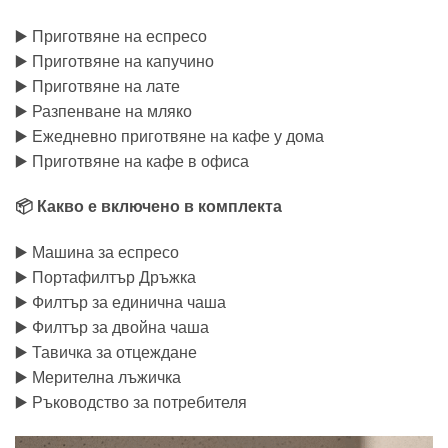
▶️ Приготвяне на еспресо
▶️ Приготвяне на капучино
▶️ Приготвяне на лате
▶️ Разпенване на мляко
▶️ Ежедневно приготвяне на кафе у дома
▶️ Приготвяне на кафе в офиса
📦 Какво е включено в комплекта
▶️ Машина за еспресо
▶️ Портафилтър Дръжка
▶️ Филтър за единична чаша
▶️ Филтър за двойна чаша
▶️ Тавичка за отцеждане
▶️ Мерителна лъжичка
▶️ Ръководство за потребителя