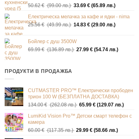
Original
Текущата
50.62
€
(99.00 лв.)
33.69
€
(65.89 лв.)
(129.01
(64.89
price
цена
лв.).
лв.).
Електрическа мелачка за кафе и ядки - nima
was:
е:
Original
Текущата
25.56
€
(49.99 лв.)
50.62 €
14.83
€
(29.00 лв.)
33.69 €
price
цена
(99.00
(65.89
was:
е:
лв.).
лв.).
Бойлер с душ 3500W
25.56 €
14.83 €
Original
Текущат
69.99
€
(136.89 лв.)
27.99
€
(54.74 лв.)
(49.99
(29.00
price
цена
лв.).
лв.).
was:
е:
69.99 €
27.99 €
ПРОДУКТИ В ПРОДАЖБА
(136.89
(54.74
лв.).
лв.).
CUTMASTER PRO™ Електрически прободен
трион 100 W (БЕЗПЛАТНА ДОСТАВКА)
Original
Текущ
134.00
€
(262.08 лв.)
65.99
€
(129.07 лв.)
price
цена
LumiKid Vision Pro™ Детски смарт телефон с
was:
е:
камера
134.00 €
65.99 
Original
Текущат
60.00
€
(117.35 лв.)
29.99
€
(58.66 лв.)
(262.08
(129.0
price
цена
лв.).
лв.).