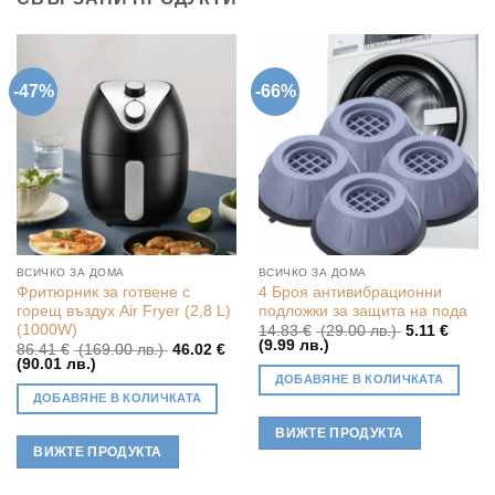
-47%
-66%
ВСИЧКО ЗА ДОМА
ВСИЧКО ЗА ДОМА
Фритюрник за готвене с
4 Броя антивибрационни
горещ въздух Air Fryer (2,8 L)
подложки за защита на пода
(1000W)
Original
14.83
€
(29.00 лв.)
5.11
€
Текущата
price
(9.99 лв.)
Original
86.41
€
(169.00 лв.)
46.02
€
цена
was:
Текущата
price
(90.01 лв.)
е:
14.83 €
цена
was:
ДОБАВЯНЕ В КОЛИЧКАТА
5.11 €
(29.00
е:
86.41 €
ДОБАВЯНЕ В КОЛИЧКАТА
(9.99
лв.).
46.02 €
(169.00
лв.).
(90.01
лв.).
ВИЖТЕ ПРОДУКТА
лв.).
ВИЖТЕ ПРОДУКТА