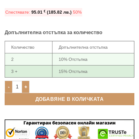
е:
190.00 €
€
Спестявате:
95.01
(185.82 лв.)
50%
94.99 €
(371.61
(185.78
лв.).
лв.).
Допълнителна отстъпка за количество
Количество
Допълнителна отстъпка
2
10% Отстъпка
3 +
15% Отстъпка
количество за Еспресо машина Lingo 20 Bar 1000W 1500 m
ДОБАВЯНЕ В КОЛИЧКАТА