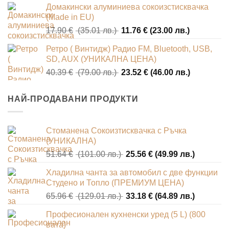
Домакински алуминиева сокоизстисквачка
was:
е:
(Made in EU)
23.01 €
12.78 €
Original
Текущата
17.90
€
(35.01 лв.)
11.76
€
(23.00 лв.)
(45.00
(25.00
price
цена
лв.).
лв.).
Ретро ( Винтидж) Радио FM, Bluetooth, USB,
was:
е:
SD, AUX (УНИКАЛНА ЦЕНА)
17.90 €
11.76 €
Original
Текущата
40.39
€
(79.00 лв.)
23.52
€
(46.00 лв.)
(35.01
(23.00
price
цена
лв.).
лв.).
was:
е:
НАЙ-ПРОДАВАНИ ПРОДУКТИ
40.39 €
23.52 €
(79.00
(46.00
лв.).
лв.).
Стоманена Сокоизтисквачка с Ръчка
(УНИКАЛНА)
Original
Текущат
51.64
€
(101.00 лв.)
25.56
€
(49.99 лв.)
price
цена
Хладилна чанта за автомобил с две функции
was:
е:
Студено и Топло (ПРЕМИУМ ЦЕНА)
51.64 €
25.56 €
Original
Текущат
65.96
€
(129.01 лв.)
33.18
€
(64.89 лв.)
(101.00
(49.99
price
цена
лв.).
лв.).
Професионален кухненски уред (5 L) (800
was:
е:
вата)
65.96 €
33.18 €