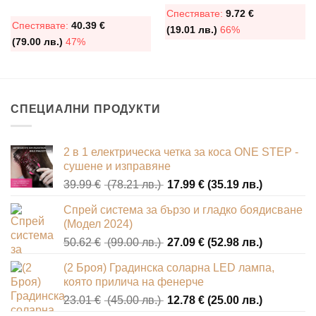
Спестявате:
9.72
€
Спестявате:
40.39
€
(19.01 лв.)
66%
(79.00 лв.)
47%
СПЕЦИАЛНИ ПРОДУКТИ
2 в 1 електрическа четка за коса ONE STEP -
сушене и изправяне
Original
Текущата
39.99
€
(78.21 лв.)
17.99
€
(35.19 лв.)
price
цена
Спрей система за бързо и гладко боядисване
was:
е:
(Модел 2024)
39.99 €
17.99 €
Original
Текущата
50.62
€
(99.00 лв.)
27.09
€
(52.98 лв.)
(78.21
(35.19
price
цена
лв.).
лв.).
(2 Броя) Градинска соларна LED лампа,
was:
е:
която прилича на фенерче
50.62 €
27.09 €
Original
Текущата
23.01
€
(45.00 лв.)
12.78
€
(25.00 лв.)
(99.00
(52.98
price
цена
лв.).
лв.).